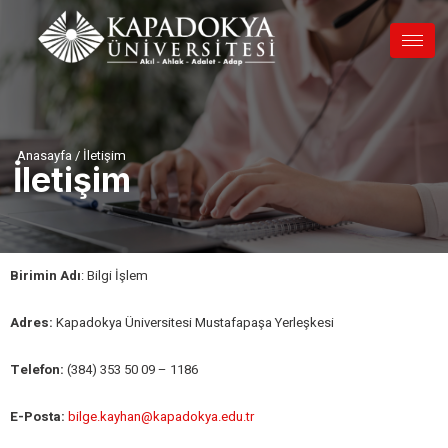
Skip
to
content
Anasayfa / İletişim
İletişim
Birimin Adı
: Bilgi İşlem
Adres:
Kapadokya Üniversitesi Mustafapaşa Yerleşkesi
Telefon:
(384) 353 50 09 – 1186
E-Posta:
bilge.kayhan@kapadokya.edu.tr